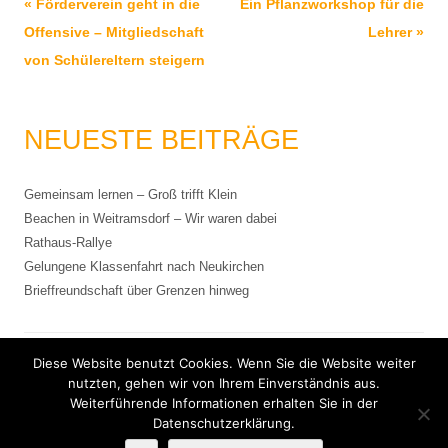
Beitrags-
«
Förderverein geht in die
Ein Pflanzworkshop für die
Navigation
Offensive – Mitgliedschaft
Lehrer
»
von Schülereltern steigern
NEUESTE BEITRÄGE
Gemeinsam lernen – Groß trifft Klein
Beachen in Weitramsdorf – Wir waren dabei
Rathaus-Rallye
Gelungene Klassenfahrt nach Neukirchen
Brieffreundschaft über Grenzen hinweg
Diese Website benutzt Cookies. Wenn Sie die Website weiter
Impressum
nutzten, gehen wir von Ihrem Einverständnis aus.
Weiterführende Informationen erhalten Sie in der
Datenschutzerklärung.
Datenschutzerklärung