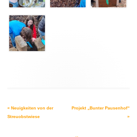
Beitrags-
«
Neuigkeiten von der
Projekt „Bunter Pausenhof“
Navigation
Streuobstwiese
»