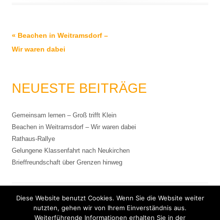
Beitrags-
«
Beachen in Weitramsdorf –
Navigation
Wir waren dabei
NEUESTE BEITRÄGE
Gemeinsam lernen – Groß trifft Klein
Beachen in Weitramsdorf – Wir waren dabei
Rathaus-Rallye
Gelungene Klassenfahrt nach Neukirchen
Brieffreundschaft über Grenzen hinweg
Diese Website benutzt Cookies. Wenn Sie die Website weiter
Impressum
nutzten, gehen wir von Ihrem Einverständnis aus.
Weiterführende Informationen erhalten Sie in der