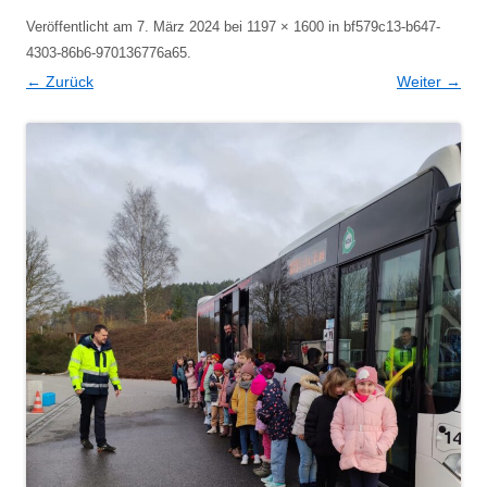
Veröffentlicht am
7. März 2024
bei
1197 × 1600
in
bf579c13-b647-
4303-86b6-970136776a65
.
← Zurück
Weiter →