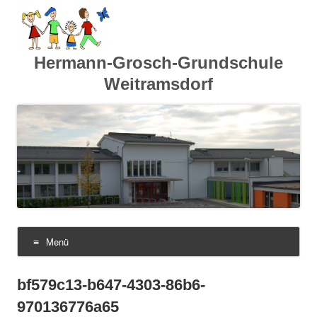
Hermann-Grosch-Grundschule
Weitramsdorf
Menü
Zum
Inhalt
springen
bf579c13-b647-4303-86b6-
970136776a65