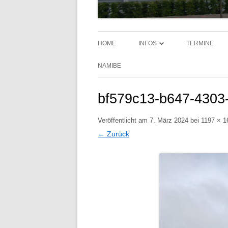
HOME
INFOS
TERMINE
AKTUELLES
NAMIBE
UNTERRICHTSZEITEN UND
bf579c13-b647-4303
BUSFAHRPLAN
Veröffentlicht am
SPRECHSTUNDEN
7. März 2024
bei
1197 × 1
← Zurück
ELTERNVERTRETUNG
ERZIEHUNGSPARTNERSCHAF
ELTERNHAUS – SCHULE
JUGENDSOZIALARBEIT AN
SCHULEN (JAS)