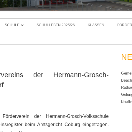
Zum
Inhalt
SCHULE
SCHULLEBEN 2025/26
KLASSEN
FÖRDER
springen
KOLLEGIUM 2025/26
FÖRDE
SCHULGESCHICHTE
NEUES
NE
SCHULPROFIL
UNSER LEITBILD
VORST
vereins der Hermann-Grosch-
Gemein
WER WAR HERMANN GROSCH?
SCHULPROFIL INKLUSION
ZIELE
Beach
rf
SCHULKONZEPT
MITGL
Ratha
T
Gelun
METHODENCURRICULUM
SPEND
Brieff
UNSERE KLASSENZIMMER
KONTA
örderverein der Hermann-Grosch-Volksschule
insregister beim Amtsgericht Coburg eingetragen.