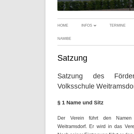
HOME
INFOS
TERMINE
AKTUELLES
NAMIBE
UNTERRICHTSZEITEN UND
Satzung
BUSFAHRPLAN
SPRECHSTUNDEN
Satzung des Förder
ELTERNVERTRETUNG
Volksschule Weitramsdo
ERZIEHUNGSPARTNERSCHAF
§ 1 Name und Sitz
ELTERNHAUS – SCHULE
JUGENDSOZIALARBEIT AN
Der Verein führt den Namen F
SCHULEN (JAS)
Weitramsdorf. Er wird in das Vere