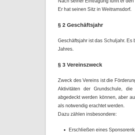
Nach seiner Eintragung führt er den
ANGEBOTE FÜR SCHÜLER UN
ELTERN
Er hat seinen Sitz in Weitramsdorf.
§ 2 Geschäftsjahr
Geschäftsjahr ist das Schuljahr. Es
Jahres.
§ 3 Vereinszweck
Zweck des Vereins ist die Förderu
Aktivitäten der Grundschule, di
abgedeckt werden können, aber au
als notwendig erachtet werden.
Dazu zählen insbesondere:
Erschließen eines Sponsorenkre