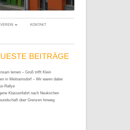
VEREIN
KONTAKT
RVEREIN
 VOM FÖRDERVEREIN
UESTE BEITRÄGE
AND
sam lernen – Groß trifft Klein
en in Weitramsdorf – Wir waren dabei
IEDSCHAFT UND SATZUNG
us-Rallye
gene Klassenfahrt nach Neukirchen
ENKONTO
reundschaft über Grenzen hinweg
KT