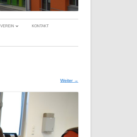
VEREIN
KONTAKT
RVEREIN
 VOM FÖRDERVEREIN
AND
Weiter →
IEDSCHAFT UND SATZUNG
ENKONTO
KT