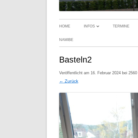
HOME
INFOS
TERMINE
AKTUELLES
NAMIBE
UNTERRICHTSZEITEN UND
Basteln2
BUSFAHRPLAN
Veröffentlicht am
SPRECHSTUNDEN
16. Februar 2024
bei
2560
← Zurück
ELTERNVERTRETUNG
ERZIEHUNGSPARTNERSCHAF
ELTERNHAUS – SCHULE
JUGENDSOZIALARBEIT AN
SCHULEN (JAS)